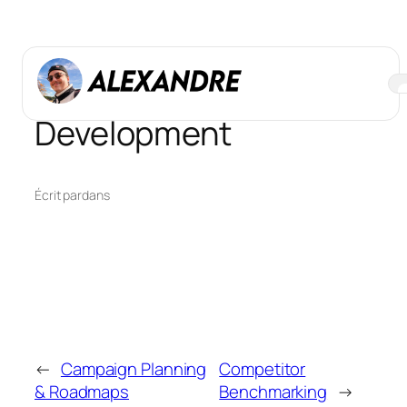
Aller
au
contenu
Customer Persona
Development
Écrit par
dans
←
Campaign Planning
Competitor
& Roadmaps
Benchmarking
→