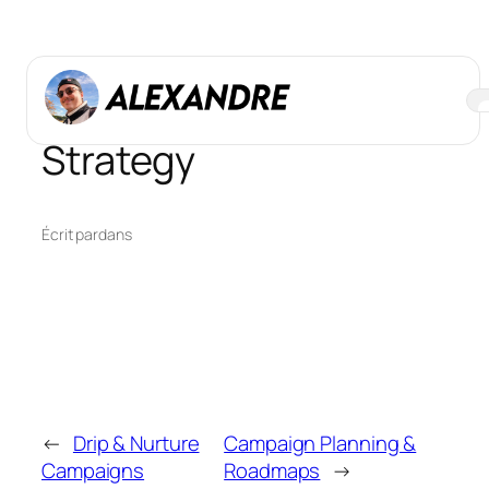
Aller
au
contenu
Email Campaign
Strategy
Écrit par
dans
←
Drip & Nurture
Campaign Planning &
Campaigns
Roadmaps
→