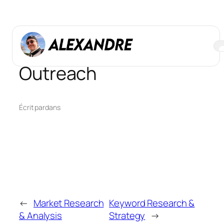
Aller
au
contenu
Link Building &
Outreach
Écrit par
dans
←
Market Research
Keyword Research &
& Analysis
Strategy
→