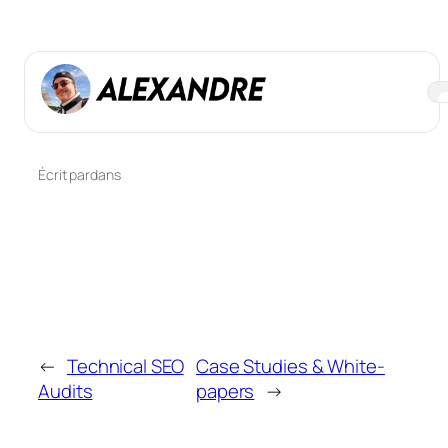
Aller
au
contenu
On-Page SEO
Écrit par
dans
←
Technical SEO
Case Studies & White-
Audits
papers
→