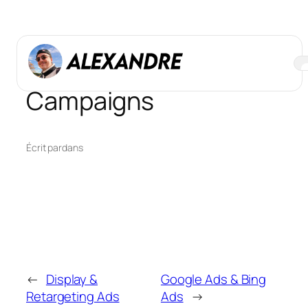
Aller
au
contenu
Social Media Paid
Campaigns
Écrit par
dans
←
Display &
Google Ads & Bing
Retargeting Ads
Ads
→