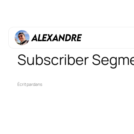
Aller
au
contenu
Subscriber Segme
Écrit par
dans